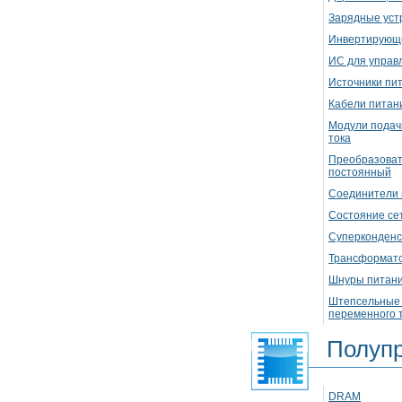
Зарядные уст
Инвертирующ
ИС для управ
Источники пи
Кабели питан
Модули подач
тока
Преобразоват
постоянный
Соединители 
Состояние се
Суперконден
Трансформат
Шнуры питани
Штепсельные в
переменного 
Полуп
DRAM