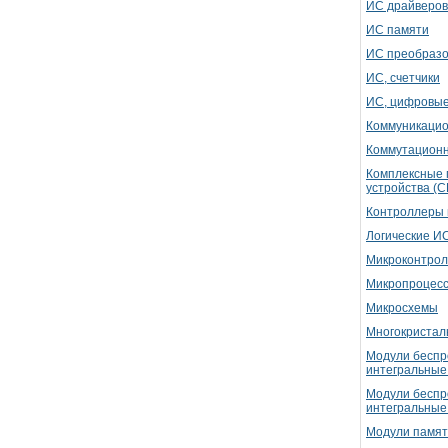
ИС драйверов
ИС памяти
ИС преобразо
ИС, счетчики
ИС, цифровы
Коммуникацио
Коммутацион
Комплексные 
устройства (
Контроллеры 
Логические И
Микроконтро
Микропроцес
Микросхемы
Многокристал
Модули беспр
интегральные
Модули беспр
интегральные
Модули памят