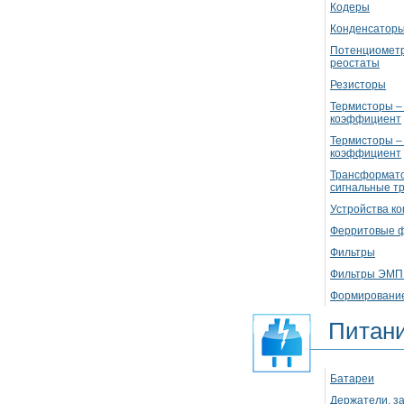
Кодеры
Конденсатор
Потенциометр
реостаты
Резисторы
Термисторы –
коэффициент
Термисторы –
коэффициент
Трансформато
сигнальные 
Устройства к
Ферритовые 
Фильтры
Фильтры ЭМП 
Формирование
Питан
Батареи
Держатели, з