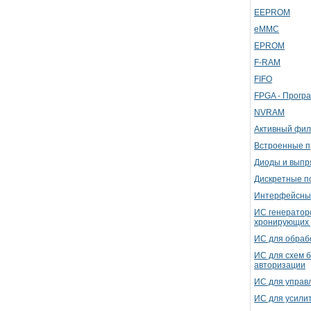
EEPROM
eMMC
EPROM
F-RAM
FIFO
FPGA - Прогр
NVRAM
Активный фил
Встроенные п
Диоды и выпр
Дискретные п
Интерфейсны
ИС генератор
хронирующих 
ИС для обрабо
ИС для схем б
авторизации
ИС для управ
ИС для усили