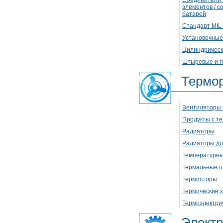
Соединители 
элементов / 
батарей
Стандарт MIL 
Установочные
Цилиндричес
Штыревые и г
Термо
Вентиляторы 
Продукты с т
Радиаторы
Радиаторы дл
Температурны
Термальные 
Термисторы
Термические 
Термоэлектри
Элект