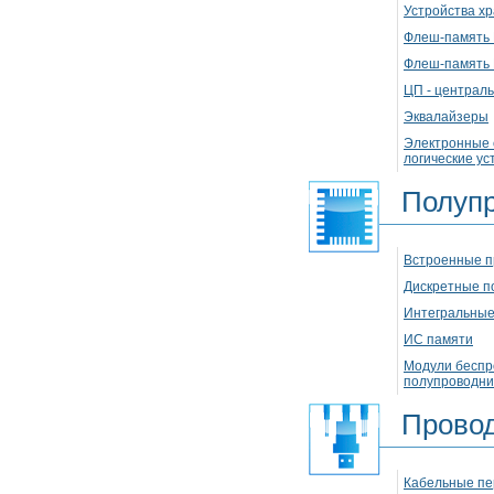
Устройства х
Флеш-память
Флеш-память
ЦП - централ
Эквалайзеры
Электронные
логические ус
Полуп
Встроенные п
Дискретные п
Интегральные
ИС памяти
Модули беспр
полупроводни
Провод
Кабельные пе