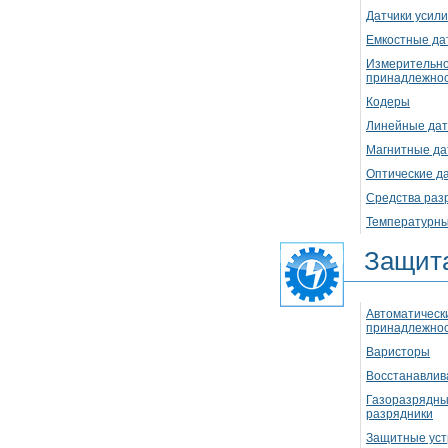
Датчики усили
Емкостные да
Измерительно
принадлежно
Кодеры
Линейные дат
Магнитные да
Оптические д
Средства раз
Температурны
Защита
Автоматическ
принадлежно
Варисторы
Восстанавлив
Газоразрядны
разрядники
Защитные уст