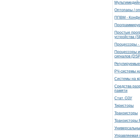
Мультимедий
Оптопары / о
ППВМ - Конфи
Программируе
Простые прог
устройства (S
Процессоры -
Процессоры и
сигналов (DSP
Регулируемые
РЧ-системы н
Системы на к
Средства раз
памяти
Стат. ОЗУ
Тиристоры
Транзисторы
Транзисторы 
Универсальны
Управляемая