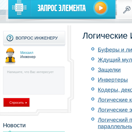
Запрос элемента
Логические
ВОПРОС ИНЖЕНЕРУ
Буферы и л
Михаил
Инженер
Ждущий мул
Защелки
Инвертеры
Кодеры, дек
Логические 
Логические 
Логический 
Новости
параллельн