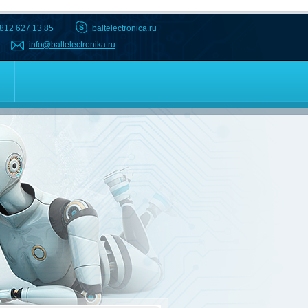
 812 627 13 85
baltelectronica.ru
info@baltelectronika.ru