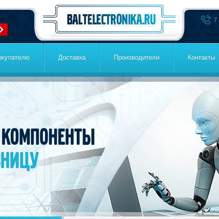
7
окупателю
Доставка
Производители
Контакты
 компоненты
зницу