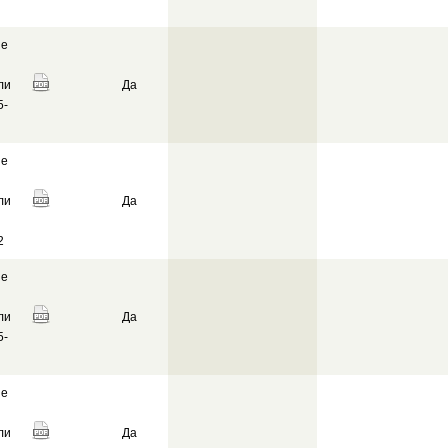
ие
ли
Да
5-
ие
ли
Да
2
ие
ли
Да
5-
ие
ли
Да