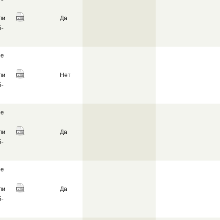
ли
Да
-
ие
ли
Нет
-
ие
ли
Да
-
ие
ли
Да
-