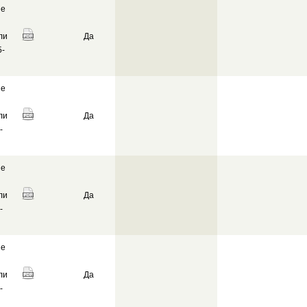
ие
ли
Да
-
ие
ли
Да
-
ие
ли
Да
-
ие
ли
Да
-