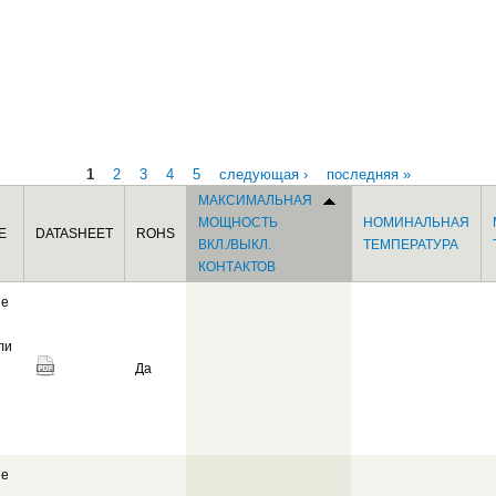
1
2
3
4
5
следующая ›
последняя »
МАКСИМАЛЬНАЯ
МОЩНОСТЬ
НОМИНАЛЬНАЯ
Е
DATASHEET
ROHS
ВКЛ./ВЫКЛ.
ТЕМПЕРАТУРА
КОНТАКТОВ
ие
ли
Да
R
ие