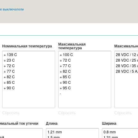
Перейти к
е выключатели
основному
содержанию
Максимальная
Номинальная температура
Максимальн
температура
Сбросить
Сбросить
Сбросить
имальный ток утечки
Длина
Ширина