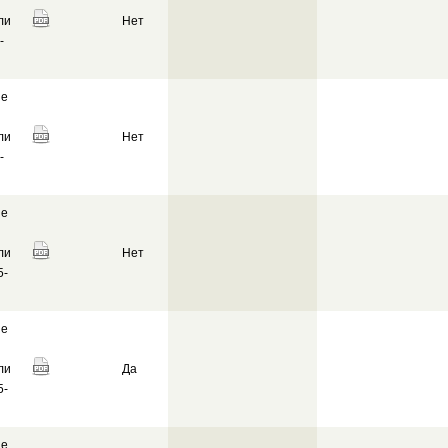
ли
Нет
-
ие
ли
Нет
-
ие
ли
Нет
5-
ие
ли
Да
5-
ие