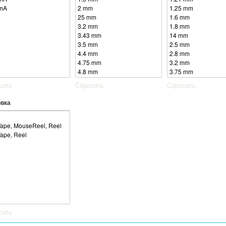
сить
Сбросить
Сбросить
овка
сить