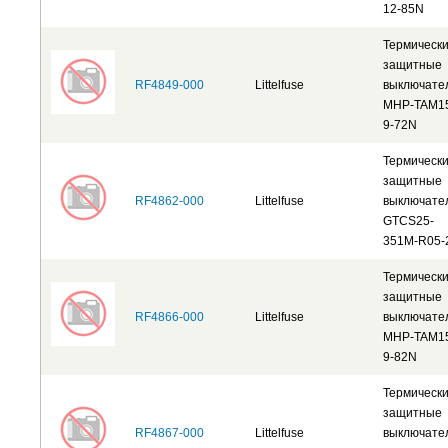
12-85N
Термическ
защитные
RF4849-000
Littelfuse
выключате
MHP-TAM1
9-72N
Термическ
защитные
RF4862-000
Littelfuse
выключате
GTCS25-
351M-R05-
Термическ
защитные
RF4866-000
Littelfuse
выключате
MHP-TAM1
9-82N
Термическ
защитные
RF4867-000
Littelfuse
выключате