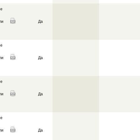
ие
ли
Да
ие
ли
Да
ие
ли
Да
ие
ли
Да