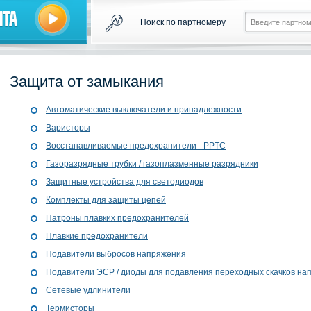
нта
Поиск по партномеру
Защита от замыкания
Автоматические выключатели и принадлежности
Варисторы
Восстанавливаемые предохранители - PPTC
Газоразрядные трубки / газоплазменные разрядники
Защитные устройства для светодиодов
Комплекты для защиты цепей
Патроны плавких предохранителей
Плавкие предохранители
Подавители выбросов напряжения
Подавители ЭСР / диоды для подавления переходных скачков на
Сетевые удлинители
Термисторы