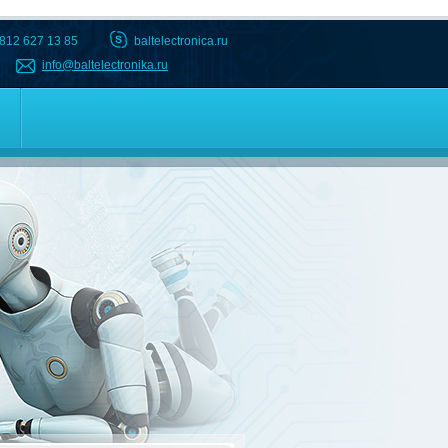
 812 627 13 85
baltelectronica.ru
info@baltelectronika.ru