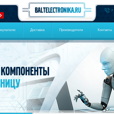
7
окупателю
Доставка
Производители
Контакты
 компоненты
зницу