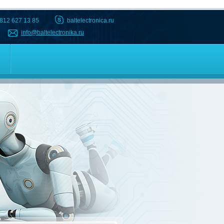
 812 627 13 85
baltelectronica.ru
info@baltelectronika.ru