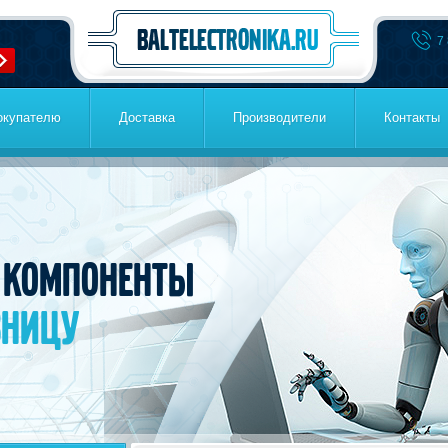
7
окупателю
Доставка
Производители
Контакты
 компоненты
зницу