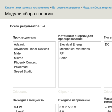
Пе
Каталог электронных компонентов
»
Встроенные решения
»
Модули сбора энергии
ос
Вы здесь
со
Модули сбора энергии
Всего результатов:
24
Источники энергии для
Производитель
Тип 
преобразования
Сбросить
Сбросить
Сбро
Макс
Выходная мощность
Входное напряжение
темп