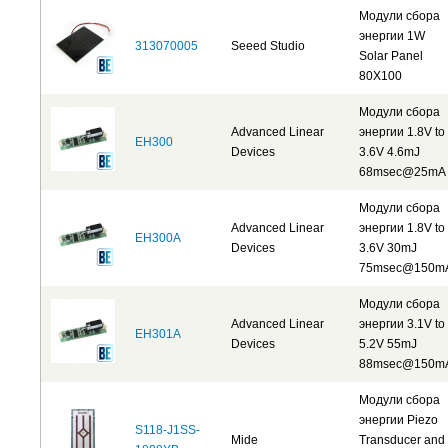
Модули сбора
энергии 1W
313070005
Seeed Studio
Solar Panel
80X100
Модули сбора
Advanced Linear
энергии 1.8V to
EH300
Devices
3.6V 4.6mJ
68msec@25mA
Модули сбора
Advanced Linear
энергии 1.8V to
EH300A
Devices
3.6V 30mJ
75msec@150m
Модули сбора
Advanced Linear
энергии 3.1V to
EH301A
Devices
5.2V 55mJ
88msec@150m
Модули сбора
энергии Piezo
S118-J1SS-
Mide
Transducer and