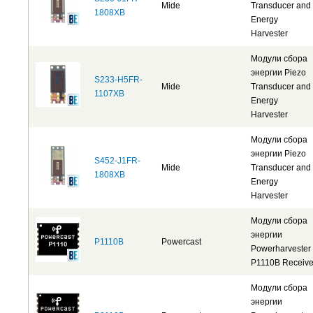
Mide
Transducer and
1808XB
Energy
Harvester
Модули сбора
энергии Piezo
S233-H5FR-
Mide
Transducer and
1107XB
Energy
Harvester
Модули сбора
энергии Piezo
S452-J1FR-
Mide
Transducer and
1808XB
Energy
Harvester
Модули сбора
энергии
P1110B
Powercast
Powerharvester
P1110B Receive
Модули сбора
энергии