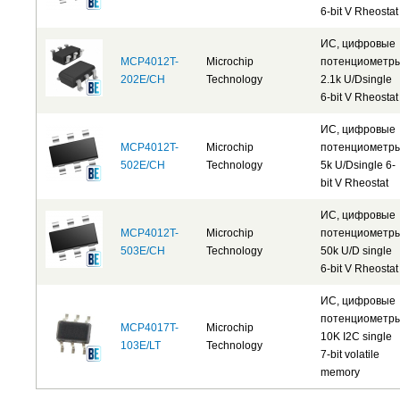
6-bit V Rheostat
ИС, цифровые
MCP4012T-
Microchip
потенциометр
202E/CH
Technology
2.1k U/Dsingle
6-bit V Rheostat
ИС, цифровые
MCP4012T-
Microchip
потенциометр
502E/CH
Technology
5k U/Dsingle 6-
bit V Rheostat
ИС, цифровые
MCP4012T-
Microchip
потенциометр
503E/CH
Technology
50k U/D single
6-bit V Rheostat
ИС, цифровые
потенциометр
MCP4017T-
Microchip
10K I2C single
103E/LT
Technology
7-bit volatile
memory