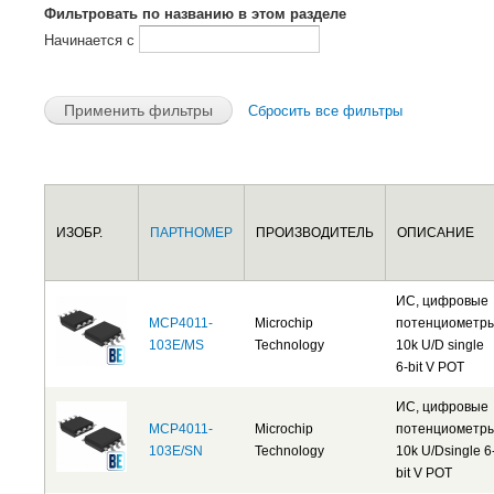
Фильтровать по названию в этом разделе
Начинается с
Сбросить все фильтры
Страницы
ИЗОБР.
ПАРТНОМЕР
ПРОИЗВОДИТЕЛЬ
ОПИСАНИЕ
ИС, цифровые
MCP4011-
Microchip
потенциометр
103E/MS
Technology
10k U/D single
6-bit V POT
ИС, цифровые
MCP4011-
Microchip
потенциометр
103E/SN
Technology
10k U/Dsingle 6
bit V POT