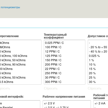
Перейти к
 потенциометры
основному
содержанию
Температурный
противление
Допустимое о
коэффициент
росить
Сбросить
Сбросить
Рабочий т
овой интерфейс
Рабочее напряжение питания
питания