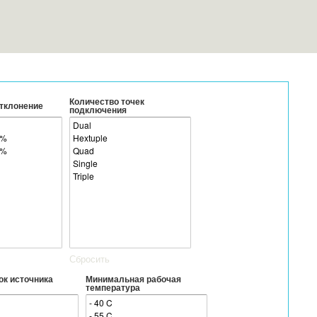
Количество точек
тклонение
подключения
Сбросить
ок источника
Минимальная рабочая
температура