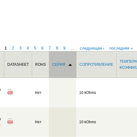
1
2
3
4
5
6
7
8
9
…
следующая ›
последняя »
ТЕМПЕР
DATASHEET
ROHS
СЕРИЯ
СОПРОТИВЛЕНИЕ
КОЭФФИ
ы
Нет
10 kOhms
ы
Нет
10 kOhms
-