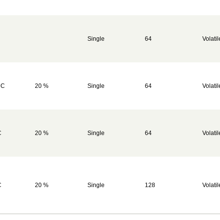
Single
64
Volatil
 C
20 %
Single
64
Volatil
C
20 %
Single
64
Volatil
C
20 %
Single
128
Volatil