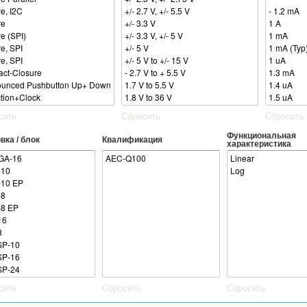
сить
Сбросить
Сбросить
Функциональная
вка / блок
Квалификация
характеристика
сить
Сбросить
Сбросить