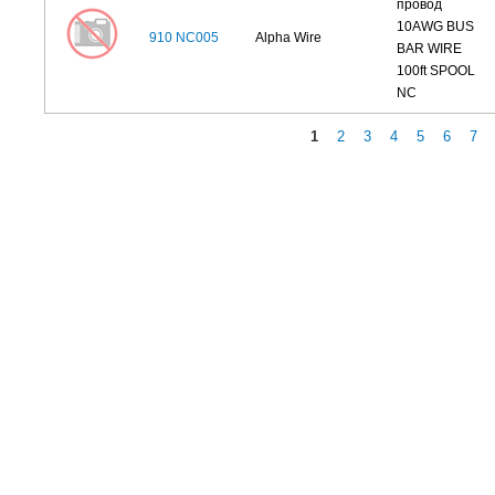
провод
10AWG BUS
910 NC005
Alpha Wire
BAR WIRE
100ft SPOOL
NC
1
2
3
4
5
6
7
Страницы