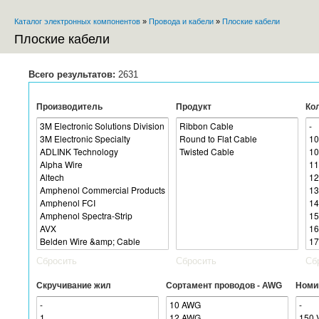
Пе
Каталог электронных компонентов
»
Провода и кабели
»
Плоские кабели
ос
Вы здесь
со
Плоские кабели
Всего результатов:
2631
Производитель
Продукт
Ко
Сбросить
Сбросить
Сб
Скручивание жил
Сортамент проводов - AWG
Номи