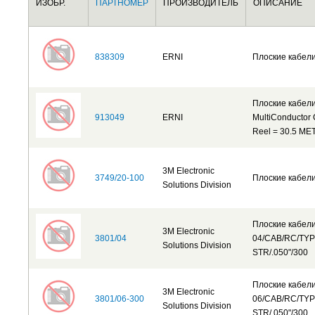
ИЗОБР.
ПАРТНОМЕР
ПРОИЗВОДИТЕЛЬ
ОПИСАНИЕ
838309
ERNI
Плоские кабел
Плоские кабел
913049
ERNI
MultiConductor 
Reel = 30.5 M
3M Electronic
3749/20-100
Плоские кабел
Solutions Division
Плоские кабел
3M Electronic
3801/04
04/CAB/RC/TYP
Solutions Division
STR/.050"/300
Плоские кабел
3M Electronic
3801/06-300
06/CAB/RC/TYP
Solutions Division
STR/.050"/300