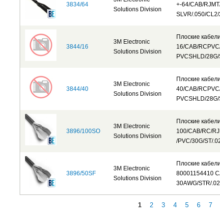
3834/64
+-64/CAB/RJMT
Solutions Division
SLVR/.050/CL2/
Плоские кабел
3M Electronic
3844/16
16/CAB/RCPVC/
Solutions Division
PVCSHLD/28G
Плоские кабел
3M Electronic
3844/40
40/CAB/RCPVC/
Solutions Division
PVCSHLD/28G/
Плоские кабел
3M Electronic
3896/100SO
100/CAB/RC/RJ
Solutions Division
/PVC/30G/ST/.0
Плоские кабел
3M Electronic
3896/50SF
80001154410 
Solutions Division
30AWG/STR/.02
1
2
3
4
5
6
7
Страницы