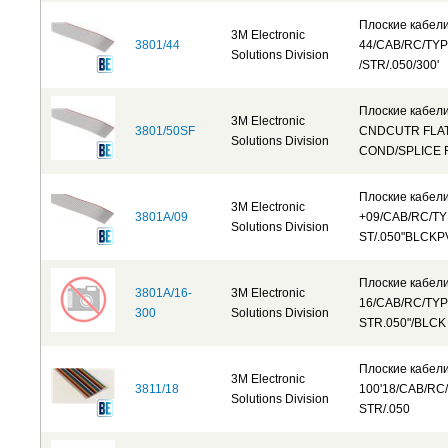
Плоские кабел
3M Electronic
3801/44
44/CAB/RC/TY
Solutions Division
/STR/.050/300'
Плоские кабел
3M Electronic
3801/50SF
CNDCUTR FLAT
Solutions Division
COND/SPLICE 
Плоские кабел
3M Electronic
3801A/09
+09/CAB/RC/TY
Solutions Division
ST/.050"BLCKP
Плоские кабел
3801A/16-
3M Electronic
16/CAB/RC/TYP
300
Solutions Division
STR.050"/BLCK
Плоские кабел
3M Electronic
3811/18
100'18/CAB/RC
Solutions Division
STR/.050