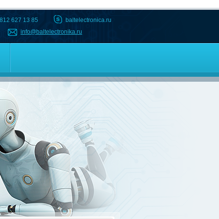
 812 627 13 85
baltelectronica.ru
info@baltelectronika.ru