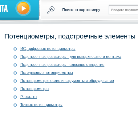
нта
Поиск по партномеру
Потенциометры, подстроечные элементы 
ИС, цифровые потенциометры
Подстроечные резисторы - для поверхностного монтажа
Подстроечные резисторы - сквозное отверстие
Ползунковые потенциометры
Потенциометрические инструменты и оборудование
Потенциометры
Реостаты
Точные потенциометры