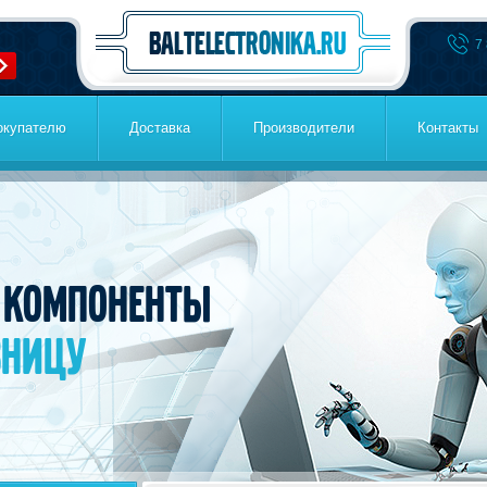
7
окупателю
Доставка
Производители
Контакты
 компоненты
зницу