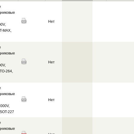
е
дниковые
Нет
0V,
T-MAX,
е
дниковые
Нет
0V,
TO-264,
е
дниковые
Нет
000V,
 SOT-227
е
дниковые