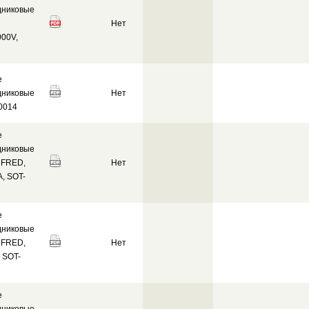
дниковые
Нет
00V,
е
дниковые
Нет
0014
е
дниковые
 FRED,
Нет
A, SOT-
е
дниковые
 FRED,
Нет
 SOT-
е