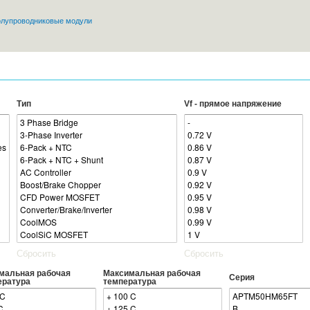
Перейти к
олупроводниковые модули
основному
содержанию
Тип
Vf - прямое напряжение
Сбросить
Сбросить
мальная рабочая
Максимальная рабочая
Серия
ература
температура