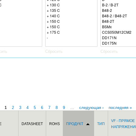
сить
Сбросить
Сбросить
1
2
3
4
5
6
7
8
9
…
следующая ›
последняя »
VF - ПРЯМОЕ
Е
DATASHEET
ROHS
ПРОДУКТ
ТИП
НАПРЯЖЕНИ