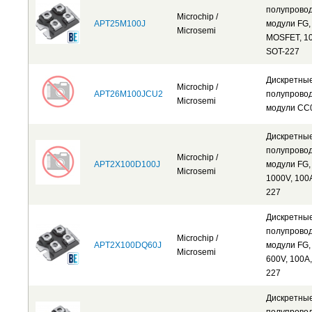
полупрово
Microchip /
APT25M100J
модули FG,
Microsemi
MOSFET, 10
SOT-227
Дискретны
Microchip /
APT26M100JCU2
полупрово
Microsemi
модули CC
Дискретны
полупрово
Microchip /
APT2X100D100J
модули FG,
Microsemi
1000V, 100
227
Дискретны
полупрово
Microchip /
APT2X100DQ60J
модули FG,
Microsemi
600V, 100A,
227
Дискретны