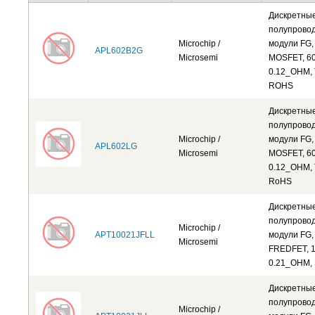
Дискретны
полупрово
Microchip /
модули FG,
APL602B2G
Microsemi
MOSFET, 60
0.12_OHM, 
ROHS
Дискретны
полупрово
Microchip /
модули FG,
APL602LG
Microsemi
MOSFET, 60
0.12_OHM, 
RoHS
Дискретны
полупрово
Microchip /
APT10021JFLL
модули FG,
Microsemi
FREDFET, 1
0.21_OHM,
Дискретны
полупрово
Microchip /