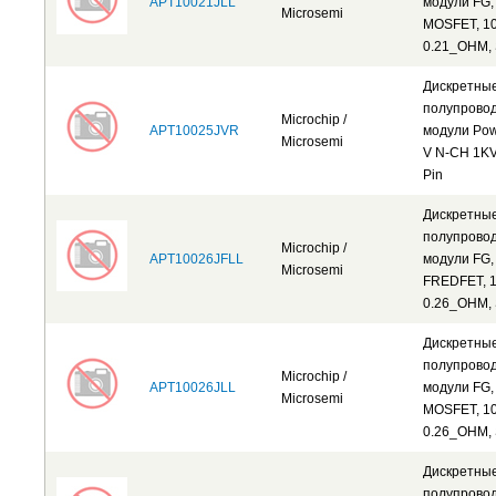
APT10021JLL
модули FG,
Microsemi
MOSFET, 10
0.21_OHM,
Дискретны
полупрово
Microchip /
APT10025JVR
модули Po
Microsemi
V N-CH 1KV
Pin
Дискретны
полупрово
Microchip /
APT10026JFLL
модули FG,
Microsemi
FREDFET, 1
0.26_OHM,
Дискретны
полупрово
Microchip /
APT10026JLL
модули FG,
Microsemi
MOSFET, 10
0.26_OHM,
Дискретны
полупрово