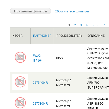
Сбросить все фильтры
1
2
3
4
5
6
7
Страницы
ИЗОБР.
ПАРТНОМЕР
ПРОИЗВОДИТЕЛЬ
ОПИСАНИЕ
Другие модули
CN1620,Crypto
FWAX-
IBASE
Aceleration card
IBP164
(RoHS) (for
MB966,967,968
Другие модули
Microchip /
2275400-R
AFM-700
Microsemi
SUPERCAP KIT
Другие модули
Microchip /
2277100-R
ASR-8885Q
Microsemi
SINGLE