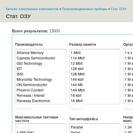
Пе
Каталог электронных компонентов
»
Полупроводниковые приборы
»
Стат. ОЗУ
ос
Вы здесь
со
Стат. ОЗУ
Всего результатов:
13503
Производитель
Размер памяти
Орга
Сбросить
Сбросить
Сбро
Максимальная тактовая
Напря
Тип интерфейса
частота
макс.