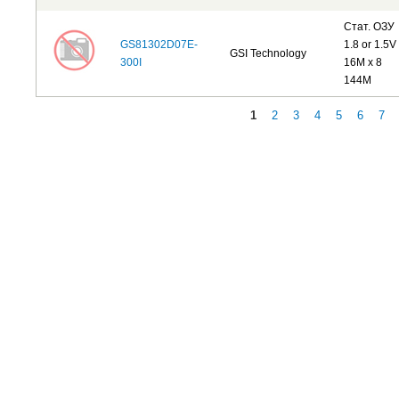
Стат. ОЗУ
GS81302D07E-
1.8 or 1.5V
GSI Technology
300I
16M x 8
144M
1
2
3
4
5
6
7
Страницы