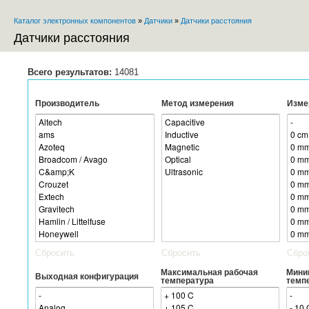
Пе
Каталог электронных компонентов
»
Датчики
»
Датчики расстояния
ос
Вы здесь
со
Датчики расстояния
Всего результатов:
14081
Производитель
Метод измерения
Изме
Сбросить
Сбросить
Сбро
Максимальная рабочая
Мини
Выходная конфигурация
температура
темп