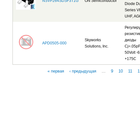
NSVP264SDSF3T1G
ON Semiconductor
Diode D
Series V
UHF, AG
Регулир
резисти
Skyworks
диоды
APD0505-000
Solutions, Inc.
Cj=.05p
50Volt -
+175C
« первая
‹ предыдущая
…
9
10
11
1
Страницы