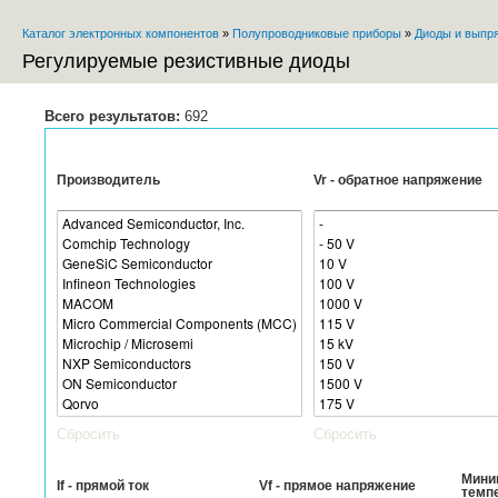
Пе
Каталог электронных компонентов
»
Полупроводниковые приборы
»
Диоды и выпр
ос
Вы здесь
со
Регулируемые резистивные диоды
Всего результатов:
692
Производитель
Vr - обратное напряжение
Сбросить
Сбросить
Мини
If - прямой ток
Vf - прямое напряжение
темп