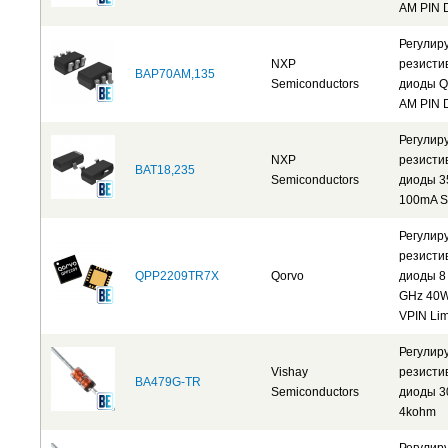
AM PIN 
Регулир
NXP
резисти
BAP70AM,135
Semiconductors
диоды 
AM PIN 
Регулир
NXP
резисти
BAT18,235
Semiconductors
диоды 3
100mA S
Регулир
резисти
QPP2209TR7X
Qorvo
диоды 8
GHz 40
VPIN Lim
Регулир
Vishay
резисти
BA479G-TR
Semiconductors
диоды 30
4kohm