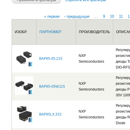
« первая
‹ предыдущая
…
9
10
11
1
Страницы
ИЗОБР.
ПАРТНОМЕР
ПРОИЗВОДИТЕЛЬ
ОПИСА
Регулир
NXP
резисти
BAP65-05,215
Semiconductors
диоды T
DIO-RF
Регулир
NXP
резисти
BAP65-05W,115
Semiconductors
диоды P
30V 10
Регулир
NXP
резисти
BAP65LX,315
Semiconductors
диоды R
Diode