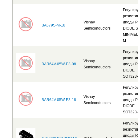
Регулир
резисти
Vishay
диоды P
BA679S-M-18
Semiconductors
DIODE 
MINIMEL
M
Регулир
резисти
Vishay
BAR64V-05W-E3-08
диоды P
Semiconductors
DIODE
SOT323
Регулир
резисти
Vishay
BAR64V-05W-E3-18
диоды P
Semiconductors
DIODE
SOT323
Регулир
резисти
диоды R