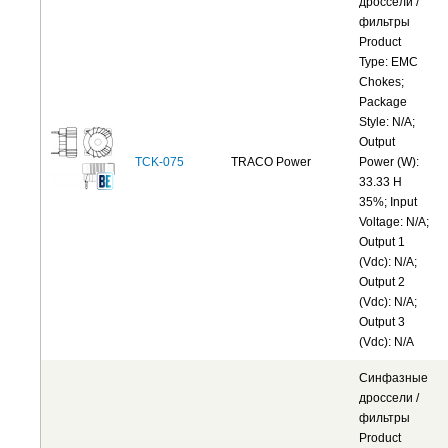
дроссели /
фильтры
Product
Type: EMC
Chokes;
Package
Style: N/A;
Output
TCK-075
TRACO Power
Power (W):
33.33 H
35%; Input
Voltage: N/A;
Output 1
(Vdc): N/A;
Output 2
(Vdc): N/A;
Output 3
(Vdc): N/A
Синфазные
дроссели /
фильтры
Product