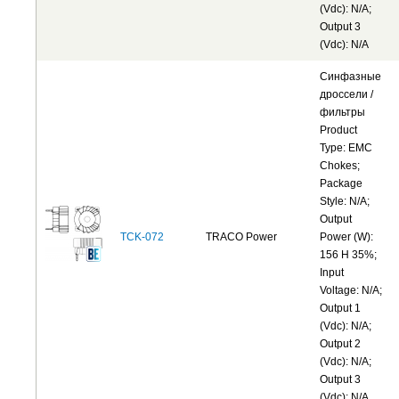
(Vdc): N/A;
Output 3
(Vdc): N/A
Синфазные
дроссели /
фильтры
Product
Type: EMC
Chokes;
Package
Style: N/A;
Output
TCK-072
TRACO Power
Power (W):
156 H 35%;
Input
Voltage: N/A;
Output 1
(Vdc): N/A;
Output 2
(Vdc): N/A;
Output 3
(Vdc): N/A