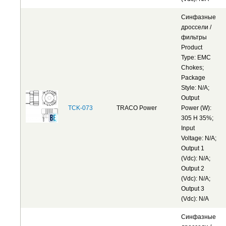
Синфазные
дроссели /
фильтры
Product
Type: EMC
Chokes;
Package
Style: N/A;
Output
TCK-073
TRACO Power
Power (W):
305 H 35%;
Input
Voltage: N/A;
Output 1
(Vdc): N/A;
Output 2
(Vdc): N/A;
Output 3
(Vdc): N/A
Синфазные