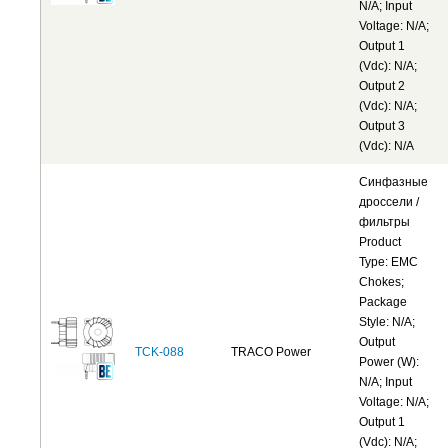
N/A; Input
Voltage: N/A;
Output 1
(Vdc): N/A;
Output 2
(Vdc): N/A;
Output 3
(Vdc): N/A
Синфазные
дроссели /
фильтры
Product
Type: EMC
Chokes;
Package
Style: N/A;
Output
TCK-088
TRACO Power
Power (W):
N/A; Input
Voltage: N/A;
Output 1
(Vdc): N/A;