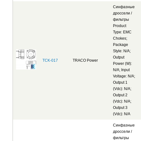
Синфазные
дроссели /
фильтры
Product
Type: EMC
Chokes;
Package
Style: N/A;
Output
TCK-017
TRACO Power
Power (W):
N/A; Input
Voltage: N/A;
Output 1
(Vdc): N/A;
Output 2
(Vdc): N/A;
Output 3
(Vdc): N/A
Синфазные
дроссели /
фильтры