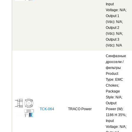
Input
Voltage: N/A;
Output 1
(Vdc): N/A;
Output 2
(Vdc): N/A;
Output 3
(Vdc): N/A
Синфазные
дроссели /
фильтры
Product
Type: EMC
Chokes;
Package
Style: N/A;
Output
TCK-064
TRACO Power
Power (W):
1186 H 35%;
Input
Voltage: N/A;