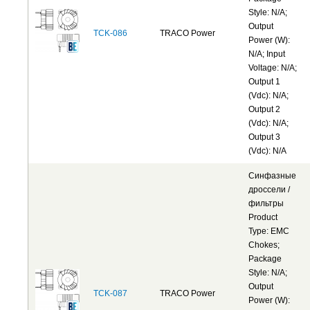
Style: N/A;
Output
TCK-086
TRACO Power
Power (W):
N/A; Input
Voltage: N/A;
Output 1
(Vdc): N/A;
Output 2
(Vdc): N/A;
Output 3
(Vdc): N/A
Синфазные
дроссели /
фильтры
Product
Type: EMC
Chokes;
Package
Style: N/A;
Output
TCK-087
TRACO Power
Power (W):