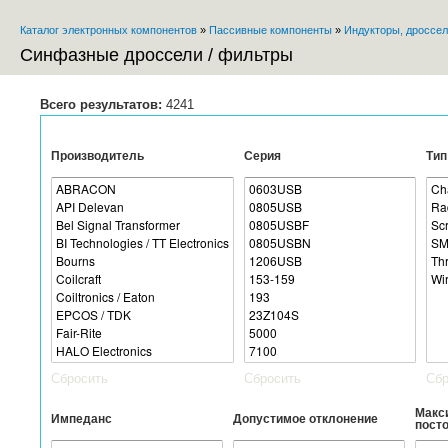
Пе
Каталог электронных компонентов
»
Пассивные компоненты
»
Индукторы, дроссел
ос
Вы здесь
со
Синфазные дроссели / фильтры
Всего результатов:
4241
Производитель
Серия
Тип
Сбросить
Сбросить
Сбр
Макс
Импеданс
Допустимое отклонение
пост