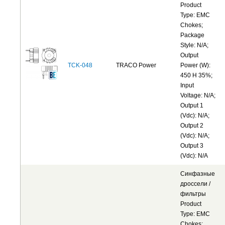
Product
Type: EMC
Chokes;
Package
Style: N/A;
Output
TCK-048
TRACO Power
Power (W):
450 H 35%;
Input
Voltage: N/A;
Output 1
(Vdc): N/A;
Output 2
(Vdc): N/A;
Output 3
(Vdc): N/A
Синфазные
дроссели /
фильтры
Product
Type: EMC
Chokes;