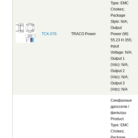
Type: EMC
Chokes;
Package
Style: N/A;
Output
TCK-076
TRACO Power
Power (W):
55.23 H 355;
Input
Voltage: N/A;
Output 1
(Vdc): N/A;
Output 2
(Vdc): N/A;
Output 3
(Vdc): N/A
Синфазные
дроссели /
фильтры
Product
Type: EMC
Chokes;
Package