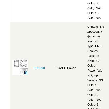
Output 2
(Vdc): N/A;
Output 3
(Vdc): N/A
Синфазные
дроссели /
фильтры
Product
Type: EMC
Chokes;
Package
Style: N/A;
Output
TCK-090
TRACO Power
Power (W):
N/A; Input
Voltage: N/A;
Output 1
(Vdc): N/A;
Output 2
(Vdc): N/A;
Output 3