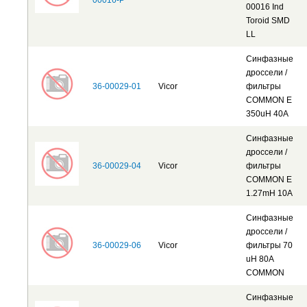
00016-P
00016 Ind
Toroid SMD
LL
Синфазные
дроссели /
36-00029-01
Vicor
фильтры
COMMON E
350uH 40A
Синфазные
дроссели /
36-00029-04
Vicor
фильтры
COMMON E
1.27mH 10A
Синфазные
дроссели /
36-00029-06
Vicor
фильтры 70
uH 80A
COMMON
Синфазные