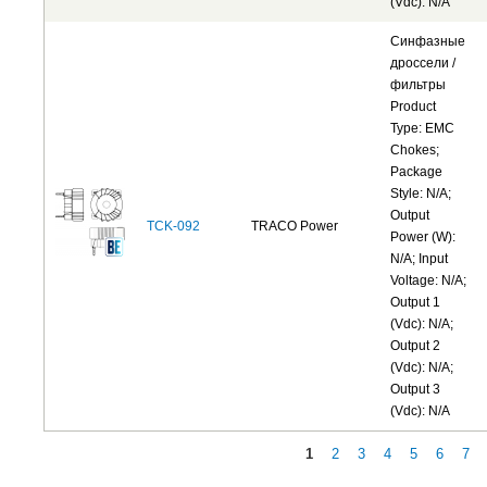
(Vdc): N/A
Синфазные
дроссели /
фильтры
Product
Type: EMC
Chokes;
Package
Style: N/A;
Output
TCK-092
TRACO Power
Power (W):
N/A; Input
Voltage: N/A;
Output 1
(Vdc): N/A;
Output 2
(Vdc): N/A;
Output 3
(Vdc): N/A
1
2
3
4
5
6
7
Страницы