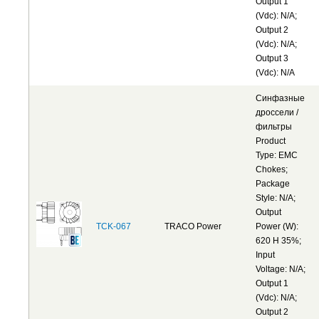
Output 1
(Vdc): N/A;
Output 2
(Vdc): N/A;
Output 3
(Vdc): N/A
Синфазные
дроссели /
фильтры
Product
Type: EMC
Chokes;
Package
Style: N/A;
Output
TCK-067
TRACO Power
Power (W):
620 H 35%;
Input
Voltage: N/A;
Output 1
(Vdc): N/A;
Output 2