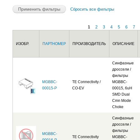
Сбросить все фильтры
1
2
3
4
5
6
7
Страницы
ИЗОБР.
ПАРТНОМЕР
ПРОИЗВОДИТЕЛЬ
ОПИСАНИЕ
Синфазные
дроссели /
фильтры
MGBBC-
TE Connectivity /
MGBBC-
00015-P
CO-EV
00015, 6uH
SMD Dual
Cmn Mode
Choke
Синфазные
дроссели /
фильтры
MGBBC-
TE Connectivity
MGBBC-