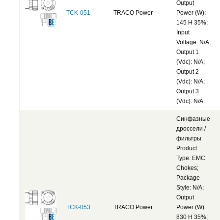
Output
TCK-051
TRACO Power
Power (W):
145 H 35%;
Input
Voltage: N/A;
Output 1
(Vdc): N/A;
Output 2
(Vdc): N/A;
Output 3
(Vdc): N/A
Синфазные
дроссели /
фильтры
Product
Type: EMC
Chokes;
Package
Style: N/A;
Output
TCK-053
TRACO Power
Power (W):
830 H 35%;