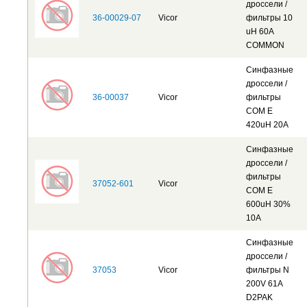
дроссели /
36-00029-07
Vicor
фильтры 10
uH 60A
COMMON
Синфазные
дроссели /
36-00037
Vicor
фильтры
COM E
420uH 20A
Синфазные
дроссели /
фильтры
37052-601
Vicor
COM E
600uH 30%
10A
Синфазные
дроссели /
37053
Vicor
фильтры N
200V 61A
D2PAK