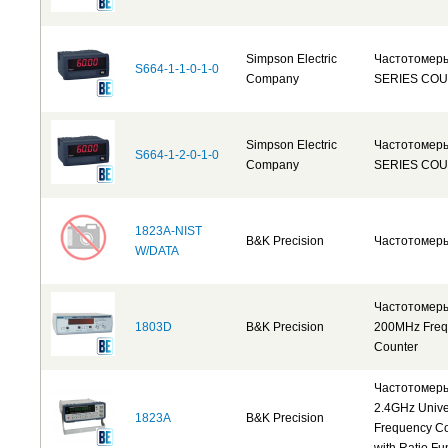
Simpson Electric
Частотомер
S664-1-1-0-1-0
Company
SERIES CO
Simpson Electric
Частотомер
S664-1-2-0-1-0
Company
SERIES CO
1823A-NIST
B&K Precision
Частотомер
W/DATA
Частотомер
1803D
B&K Precision
200MHz Freq
Counter
Частотомер
2.4GHz Unive
1823A
B&K Precision
Frequency C