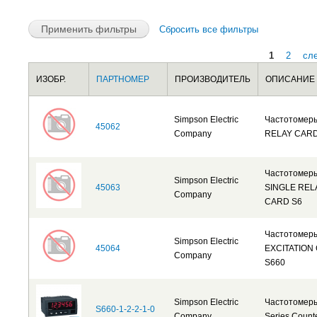
Сбросить все фильтры
1
2
сл
Страницы
ИЗОБР.
ПАРТНОМЕР
ПРОИЗВОДИТЕЛЬ
ОПИСАНИЕ
Simpson Electric
Частотомер
45062
Company
RELAY CARD
Частотомер
Simpson Electric
45063
SINGLE REL
Company
CARD S6
Частотомер
Simpson Electric
45064
EXCITATION
Company
S660
Simpson Electric
Частотомер
S660-1-2-2-1-0
Company
Series Count