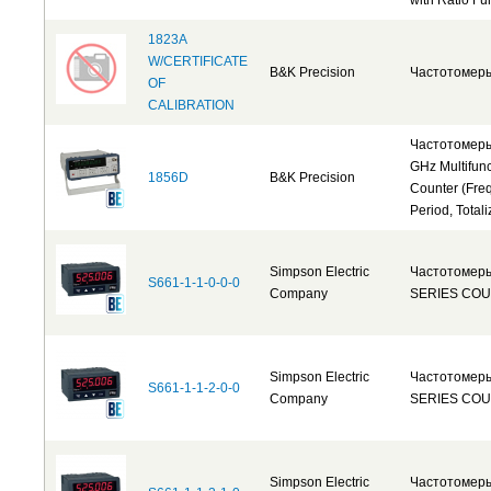
with Ratio Fu
1823A
W/CERTIFICATE
B&K Precision
Частотомер
OF
CALIBRATION
Частотомеры
GHz Multifunc
1856D
B&K Precision
Counter (Fre
Period, Totali
Simpson Electric
Частотомер
S661-1-1-0-0-0
Company
SERIES CO
Simpson Electric
Частотомер
S661-1-1-2-0-0
Company
SERIES CO
Simpson Electric
Частотомер