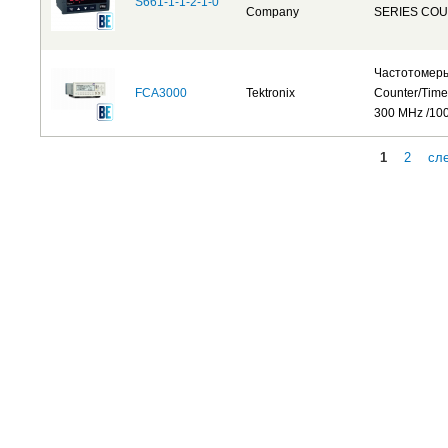
S661-1-1-2-1-0
Company
SERIES CO
Частотомер
FCA3000
Tektronix
Counter/Time
300 MHz /100
1
2
сл
Страницы