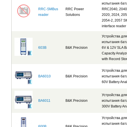
испытания бат
RRC-SMBus
RRC Power
RRC2040, 2040
reader
Solutions
2020, 2024, 205
2054-2, 2057 
interface reader
Устройства для
испытания бат
603B
B&K Precision
6V & 12V SLA Ba
Capacity Analyz
with Record Sto
Устройства для
BA6010
B&K Precision
испытания бат
60V Battery Ana
Устройства для
BA6011
B&K Precision
испытания бат
300V Battery An
Устройства для
испытания бат
600B
B&K Precision