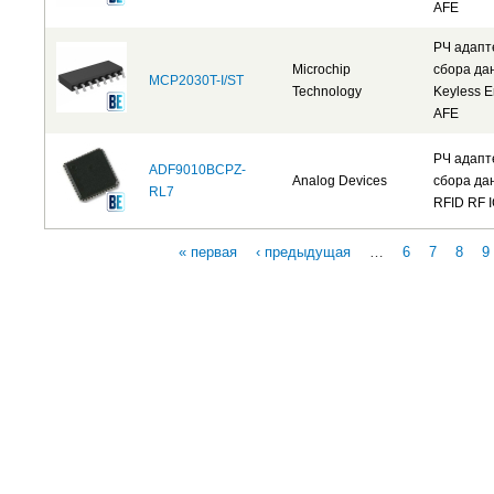
AFE
РЧ адап
Microchip
сбора да
MCP2030T-I/ST
Technology
Keyless E
AFE
РЧ адап
ADF9010BCPZ-
Analog Devices
сбора да
RL7
RFID RF 
« первая
‹ предыдущая
…
6
7
8
9
Страницы