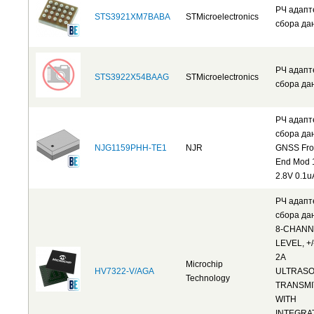
РЧ адап
STS3921XM7BABA
STMicroelectronics
сбора да
РЧ адап
STS3922X54BAAG
STMicroelectronics
сбора да
РЧ адап
сбора да
NJG1159PHH-TE1
NJR
GNSS Fro
End Mod 
2.8V 0.1u
РЧ адап
сбора да
8-CHANN
LEVEL, +/
2A
Microchip
HV7322-V/AGA
ULTRAS
Technology
TRANSMI
WITH
INTEGRA