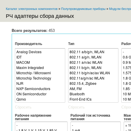
Пе
Каталог электронных компонентов
»
Полупроводниковые приборы
»
Модули беспр
ос
Вы здесь
со
РЧ адаптеры сбора данных
Всего результатов:
453
Производитель
Тип
Рабо
Сбросить
Сбросить
Сбро
Рабочее напряжение
Рабочий ток источника
Мак
питания
питания
тем