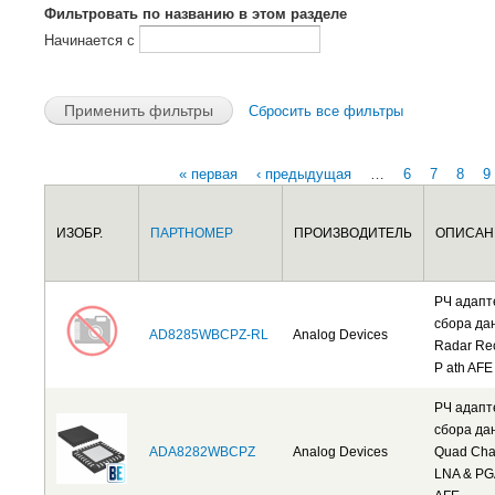
Фильтровать по названию в этом разделе
Начинается с
Сбросить все фильтры
« первая
‹ предыдущая
…
6
7
8
9
Страницы
ИЗОБР.
ПАРТНОМЕР
ПРОИЗВОДИТЕЛЬ
ОПИСАН
РЧ адап
сбора да
AD8285WBCPZ-RL
Analog Devices
Radar Re
P ath AFE
РЧ адап
сбора да
ADA8282WBCPZ
Analog Devices
Quad Cha
LNA & PG