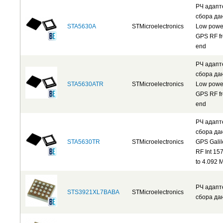
РЧ адап
сбора да
STA5630A
STMicroelectronics
Low powe
GPS RF fr
end
РЧ адап
сбора да
STA5630ATR
STMicroelectronics
Low powe
GPS RF fr
end
РЧ адап
сбора да
STA5630TR
STMicroelectronics
GPS Galil
RF Int 15
to 4.092 
РЧ адап
STS3921XL7BABA
STMicroelectronics
сбора да