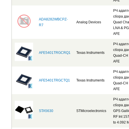
AFE
РЧ адап
сбора да
ADA8282WBCPZ-
Analog Devices
Quad Cha
R7
LNA & PG
AFE
РЧ адап
сбора да
AFE5401TRGCRQ1
Texas Instruments
Quad-CH 
AFE
РЧ адап
сбора да
AFE5401TRGCTQ1
Texas Instruments
Quad-CH 
AFE
РЧ адап
сбора да
STA5630
STMicroelectronics
GPS Galil
RF Int 15
to 4.092 