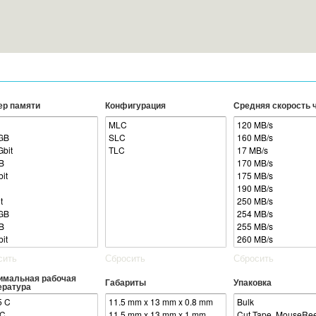
Перейти к
основному
содержанию
ер памяти
Конфигурация
Средняя скорость 
сить
Сбросить
Сбросить
имальная рабочая
Габариты
Упаковка
ература