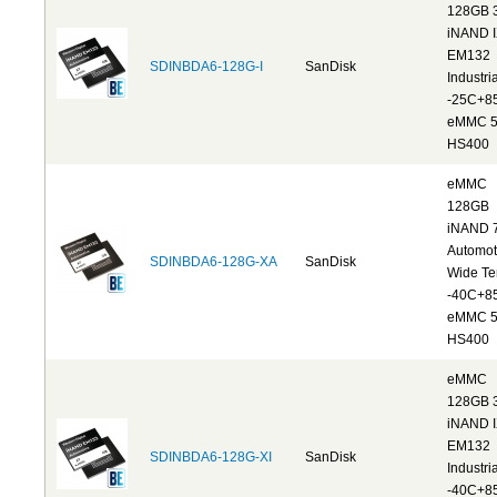
128GB 
iNAND 
EM132
SDINBDA6-128G-I
SanDisk
Industria
-25C+8
eMMC 5
HS400
eMMC
128GB
iNAND 
Automot
SDINBDA6-128G-XA
SanDisk
Wide T
-40C+8
eMMC 5
HS400
eMMC
128GB 
iNAND 
EM132
SDINBDA6-128G-XI
SanDisk
Industria
-40C+8