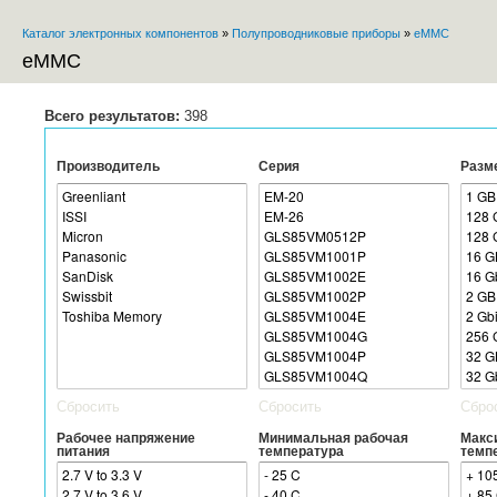
Каталог электронных компонентов
»
Полупроводниковые приборы
»
eMMC
Вы здесь
eMMC
Всего результатов:
398
Производитель
Серия
Разм
Сбросить
Сбросить
Сбро
Рабочее напряжение
Минимальная рабочая
Макс
питания
температура
темп