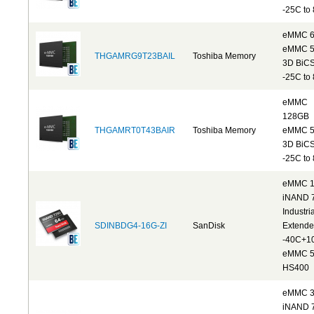
-25C to
eMMC 
eMMC 5
THGAMRG9T23BAIL
Toshiba Memory
3D BiC
-25C to
eMMC
128GB
THGAMRT0T43BAIR
Toshiba Memory
eMMC 5
3D BiC
-25C to
eMMC 
iNAND 
Industria
SDINBDG4-16G-ZI
SanDisk
Extend
-40C+1
eMMC 5
HS400
eMMC 
iNAND 