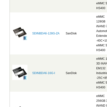
eMMC 5
HS400
eMMC
128GB
iNAND 
Automot
SDINBDA6-128G-ZA
SanDisk
Extend
-40C+1
eMMC 5
HS400
eMMC 
3D iNA
EM132
SDINBDA6-16G-I
SanDisk
Industria
-25C+8
eMMC 5
HS400
eMMC
256GB 
iNAND 