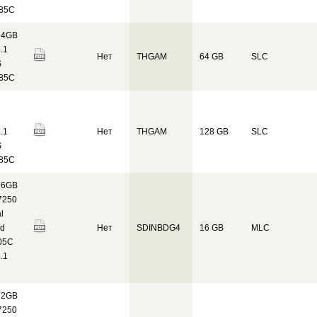
 85C
64GB
.1
Нет
THGAM
64 GB
SLC
S
 85C
.1
Нет
THGAM
128 GB
SLC
S
 85C
16GB
7250
l
ed
Нет
SDINBDG4
16 GB
MLC
05C
.1
32GB
7250