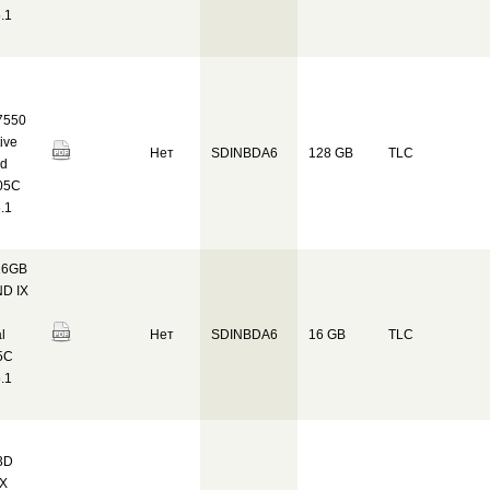
.1
7550
ive
Нет
SDINBDA6
128 GB
TLC
ed
05C
.1
16GB
ND IX
l
Нет
SDINBDA6
16 GB
TLC
5C
.1
3D
IX