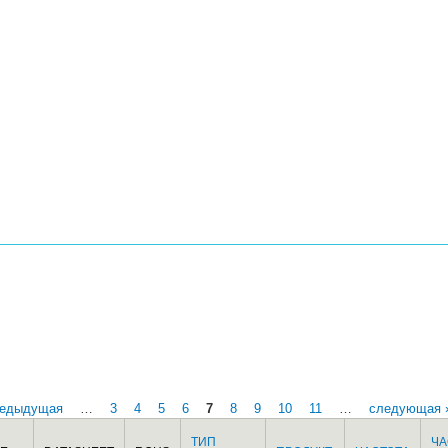
редыдущая
…
3
4
5
6
7
8
9
10
11
…
следующая 
ТИП
ЧА