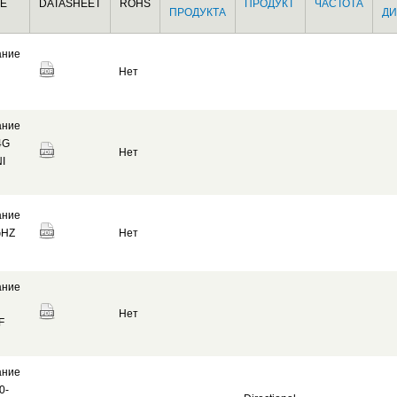
Е
DATASHEET
ROHS
ПРОДУКТ
ЧАСТОТА
ПРОДУКТА
ДИ
ание
Нет
ание
4G
Нет
I
ание
GHZ
Нет
ание
Нет
F
ание
0-