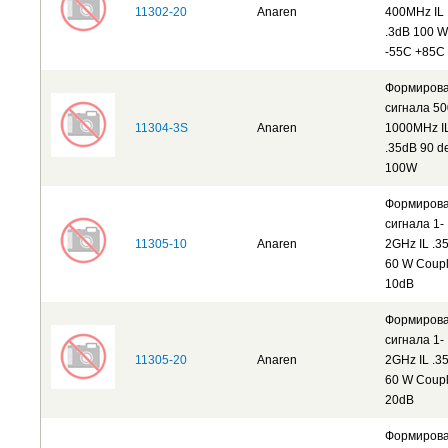
11302-20
Anaren
400MHz IL
.3dB 100 W
-55C +85C
Формиров
сигнала 50
11304-3S
Anaren
1000MHz I
.35dB 90 d
100W
Формиров
сигнала 1-
11305-10
Anaren
2GHz IL .3
60 W Coupl
10dB
Формиров
сигнала 1-
11305-20
Anaren
2GHz IL .3
60 W Coupl
20dB
Формиров