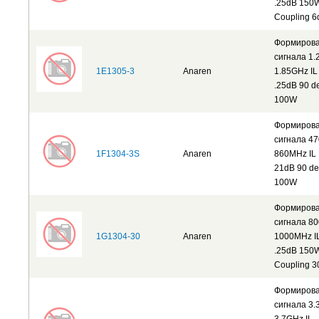
.25dB 150
Coupling 6
Формиров
сигнала 1.
1E1305-3
Anaren
1.85GHz IL
.25dB 90 d
100W
Формиров
сигнала 47
1F1304-3S
Anaren
860MHz IL
21dB 90 d
100W
Формиров
сигнала 80
1G1304-30
Anaren
1000MHz I
.25dB 150
Coupling 
Формиров
сигнала 3.