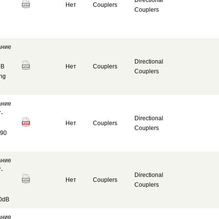
Directional
Нет
Couplers
Couplers
ание
Directional
dB
Нет
Couplers
Couplers
ng
ание
7-
Directional
Нет
Couplers
Couplers
 90
ание
7-
Directional
Нет
Couplers
Couplers
10dB
ание