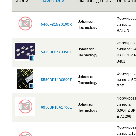
ИЗОБР.
ПАРТНОМЕР
ПРОИЗВОДИТЕЛЬ
ОПИСАНИ
Формиров
Johanson
5400FB15B0100R
сигнала
Technology
BALUN
Формиров
Johanson
сигнала 5.
5425BL07A0050T
Technology
BALUN MIN
0402
Формиров
Johanson
5550BP14B0800T
сигнала 5
Technology
BPF
Формиров
Johanson
сигнала
6950BP18A1700E
Technology
6.9GHZ BP
EIA1206
Формиров
сигнала 19