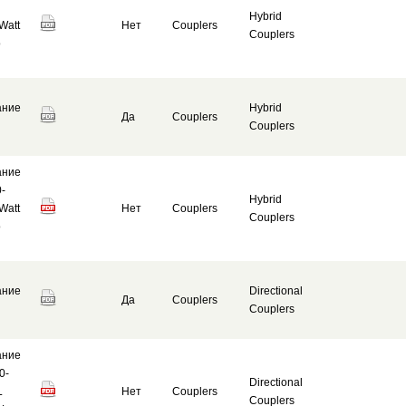
Hybrid
Watt
Нет
Couplers
Couplers
o
ание
Hybrid
Да
Couplers
Couplers
ание
0-
Hybrid
Watt
Нет
Couplers
Couplers
o
ание
Directional
Да
Couplers
Couplers
ание
0-
Directional
L
Нет
Couplers
Couplers