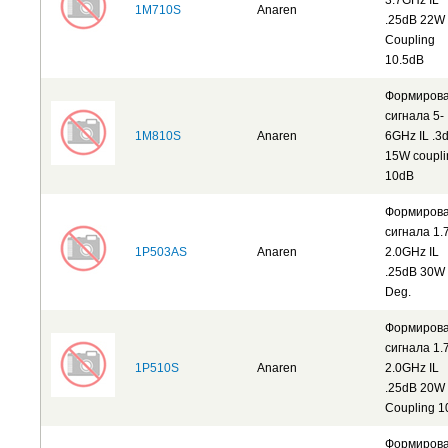
3.7GHz IL
1M710S
Anaren
.25dB 22W
Coupling
10.5dB
Формиров
сигнала 5-
1M810S
Anaren
6GHz IL .3
15W coupli
10dB
Формиров
сигнала 1.
1P503AS
Anaren
2.0GHz IL
.25dB 30W
Deg.
Формиров
сигнала 1.
1P510S
Anaren
2.0GHz IL
.25dB 20W
Coupling 
Формиров