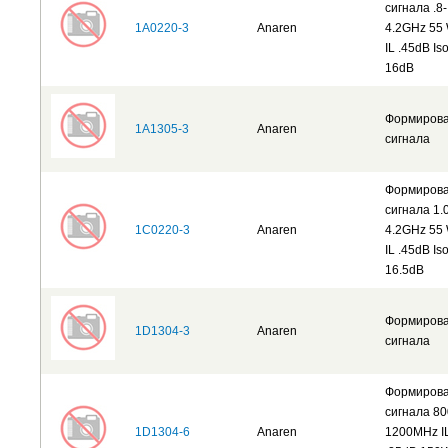
сигнала .8-
1A0220-3
Anaren
4.2GHz 55 
IL .45dB Is
16dB
Формиров
1A1305-3
Anaren
сигнала
Формиров
сигнала 1.
1C0220-3
Anaren
4.2GHz 55 
IL .45dB Is
16.5dB
Формиров
1D1304-3
Anaren
сигнала
Формиров
сигнала 80
1D1304-6
Anaren
1200MHz I