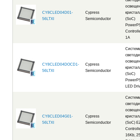
светоди
освеще
CY8CLED04D01-
Cypress
кристал
56LTXI
Semiconductor
(SoC)
PowerP
Controll
1A
Систем
светоди
освеще
CY8CLED04DOCD1-
Cypress
кристал
56LTXI
Semiconductor
(SoC)
PowerP
LED Dri
Систем
светоди
освеще
CY8CLED04G01-
Cypress
кристал
56LTXI
Semiconductor
(SoC) E
Controll
16Kb, 2