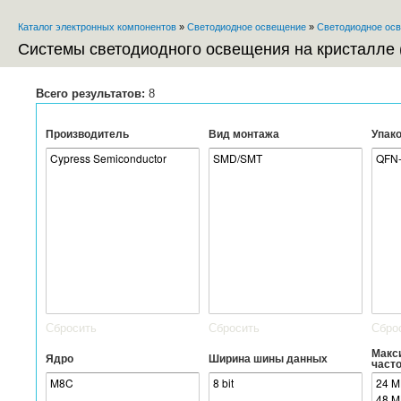
Пе
Каталог электронных компонентов
»
Светодиодное освещение
»
Светодиодное осв
ос
Вы здесь
со
Системы светодиодного освещения на кристалле 
Всего результатов:
8
Производитель
Вид монтажа
Упако
Сбросить
Сбросить
Сбро
Макс
Ядро
Ширина шины данных
част