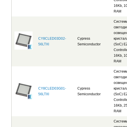
Controll
16Kb, 1
RAM
Систем
светоди
освеще
CY8CLED03D02-
Cypress
кристал
56LTXI
Semiconductor
(SoC) E
Controll
16Kb, 1
RAM
Систем
светоди
освеще
CY8CLED03G01-
Cypress
кристал
56LTXI
Semiconductor
(SoC) E
Controll
16Kb, 2
RAM
Систем