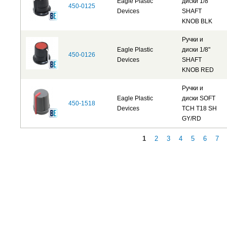
Eagle Plastic
диски 1/8"
450-0125
Devices
SHAFT
KNOB BLK
Ручки и
Eagle Plastic
диски 1/8"
450-0126
Devices
SHAFT
KNOB RED
Ручки и
Eagle Plastic
диски SOFT
450-1518
Devices
TCH T18 SH
GY/RD
1
2
3
4
5
6
7
Страницы