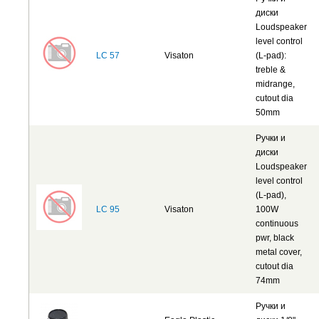
диски
Loudspeaker
level control
LC 57
Visaton
(L-pad):
treble &
midrange,
cutout dia
50mm
Ручки и
диски
Loudspeaker
level control
(L-pad),
LC 95
Visaton
100W
continuous
pwr, black
metal cover,
cutout dia
74mm
Ручки и