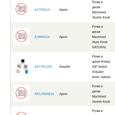
Ручки и
диски
KS700A14
Apem
Machined
Alumin Knob
Ручки и
диски
KS900A14
Apem
Machined
Alum Knob
NATURAL
Ручки и
диски Rotary
947705-009
Grayhill
DIP Switch,
Actuator
knob, natural
Ручки и
диски
KN1250AB14
Apem
Machined
Alumin Knob
Ручки и