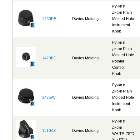
Ручки и
диски Plain
1450DR
Davies Molding
Molded Hole
Instrument
Knob
Ручки и
диски Plain
Molded Hole
1470BC
Davies Molding
Pointer
Control
Knob
Ручки и
диски Plain
1475AV
Davies Molding
Molded Hole
Instrument
Knob
Ручки и
диски
1510AZ
Davies Molding
WHITE .75"D