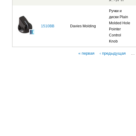
X .+57"H
Ручки и
диски Plain
Molded Hole
1510BB
Davies Molding
Pointer
Control
Knob
« первая
‹ предыдущая
…
Страницы