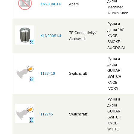
диски
KN900AB14
Apem
Machined
Alumin Knob
Ручки и
диски 1/4"
TE Connectivity /
KLN900S1/4
KNOB
Alcoswitch
SMOKE
AUODGIAL
Ручки и
диски
GUITAR
T127410
Switchcraft
SWITCH
KNOB I
IVORY
Ручки и
диски
GUITAR
T12745
Switchcraft
SWITCH
KNOB
WHITE