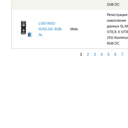
2GB DC
Регистрация
накопление
LOG-0002-
данных SLA
025G-DC-8GB-
Mide
STICK X V/T/
AL
25G Aluminu
8GB DC
1
2
3
4
5
6
7
Страницы