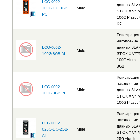
LOG-0002-
данных SLA
100G-DC-8GB-
Mide
STICK X V/T/
PC
100G Plastic
DC
Регистрация
накопление
LOG-0002-
данных SLA
Mide
100G-8GB-AL
STICK X V/T/
100G Alumin
8GB
Регистрация
накопление
LOG-0002-
Mide
данных SLA
100G-8GB-PC
STICK X V/T/
100G Plastic
Регистрация
накопление
LOG-0002-
данных SLA
025G-DC-2GB-
Mide
STICK X V/T/
AL
25G Aluminu