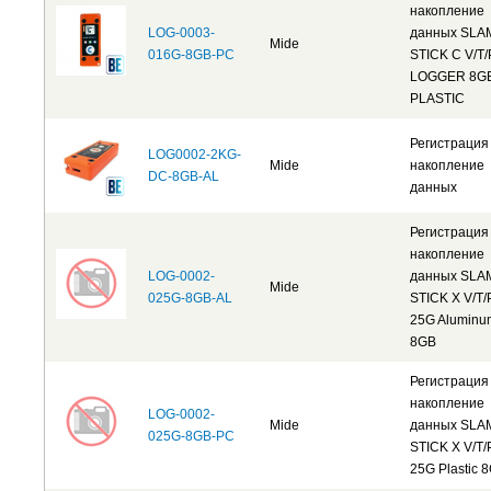
накопление
LOG-0003-
данных SLA
Mide
016G-8GB-PC
STICK C V/T/
LOGGER 8G
PLASTIC
Регистрация
LOG0002-2KG-
Mide
накопление
DC-8GB-AL
данных
Регистрация
накопление
LOG-0002-
данных SLA
Mide
025G-8GB-AL
STICK X V/T/
25G Aluminu
8GB
Регистрация
накопление
LOG-0002-
Mide
данных SLA
025G-8GB-PC
STICK X V/T/
25G Plastic 