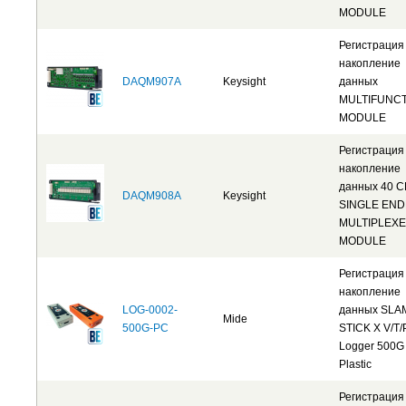
MODULE
Регистрация
накопление
DAQM907A
Keysight
данных
MULTIFUNC
MODULE
Регистрация
накопление
данных 40 
DAQM908A
Keysight
SINGLE EN
MULTIPLEX
MODULE
Регистрация
накопление
LOG-0002-
данных SLA
Mide
500G-PC
STICK X V/T/
Logger 500G
Plastic
Регистрация