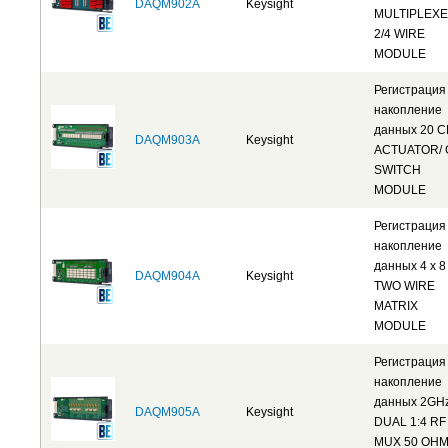
DAQM902A
Keysight
MULTIPLEX
2/4 WIRE
MODULE
Регистрация
накопление
данных 20 
DAQM903A
Keysight
ACTUATOR/ 
SWITCH
MODULE
Регистрация
накопление
данных 4 x 8
DAQM904A
Keysight
TWO WIRE
MATRIX
MODULE
Регистрация
накопление
данных 2GH
DAQM905A
Keysight
DUAL 1:4 RF
MUX 50 OH