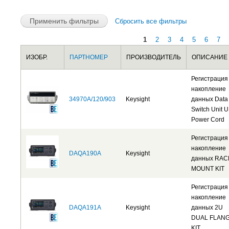
Сбросить все фильтры
1
2
3
4
5
6
7
Страницы
ИЗОБР.
ПАРТНОМЕР
ПРОИЗВОДИТЕЛЬ
ОПИСАНИЕ
Сбросить
Сбросить
Сбросить
Регистрация
накопление
34970A/120/903
Keysight
данных Data
Switch Unit 
Power Cord
Регистрация
накопление
DAQA190A
Keysight
данных RAC
MOUNT KIT
Регистрация
накопление
DAQA191A
Keysight
данных 2U
DUAL FLAN
KIT