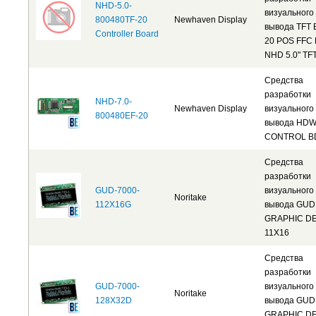
NHD-5.0-
визуального
800480TF-20
Newhaven Display
вывода TFT 
Controller Board
20 POS FFC 
NHD 5.0" TF
Средства
разработки
NHD-7.0-
Newhaven Display
визуального
800480EF-20
вывода HD
CONTROL B
Средства
разработки
GUD-7000-
визуального
Noritake
112X16G
вывода GUD
GRAPHIC DE
11X16
Средства
разработки
GUD-7000-
визуального
Noritake
128X32D
вывода GUD
GRAPHIC DE