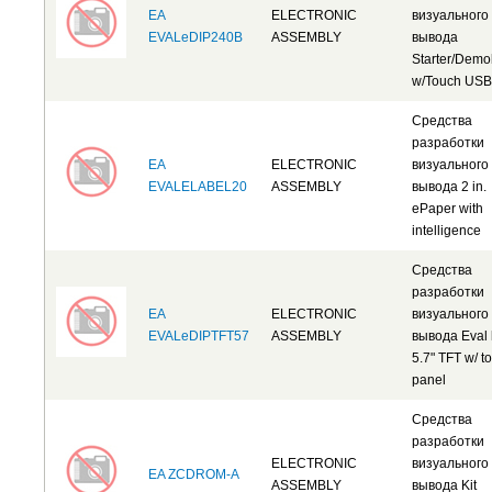
EA
ELECTRONIC
визуального
EVALeDIP240B
ASSEMBLY
вывода
Starter/Dem
w/Touch USB
Средства
разработки
EA
ELECTRONIC
визуального
EVALELABEL20
ASSEMBLY
вывода 2 in.
ePaper with
intelligence
Средства
разработки
EA
ELECTRONIC
визуального
EVALeDIPTFT57
ASSEMBLY
вывода Eval k
5.7" TFT w/ t
panel
Средства
разработки
ELECTRONIC
визуального
EA ZCDROM-A
ASSEMBLY
вывода Kit