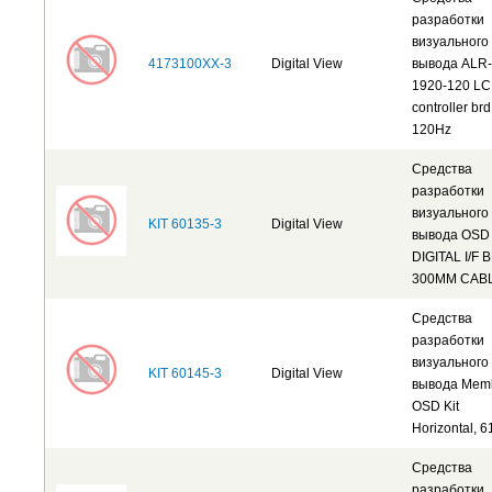
разработки
визуального
4173100XX-3
Digital View
вывода ALR-
1920-120 L
controller brd
120Hz
Средства
разработки
визуального
KIT 60135-3
Digital View
вывода OSD
DIGITAL I/F 
300MM CAB
Средства
разработки
визуального
KIT 60145-3
Digital View
вывода Mem
OSD Kit
Horizontal, 
Средства
разработки