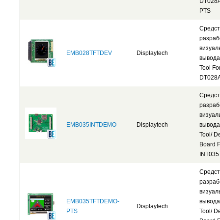
DT028A
PTS
Средст
разраб
визуал
EMB028TFTDEV
Displaytech
вывода
Tool Fo
DT028
Средст
разраб
визуал
EMB035INTDEMO
Displaytech
вывода
Tool/ 
Board F
INT035
Средст
разраб
визуал
EMB035TFTDEMO-
вывода
Displaytech
PTS
Tool/ 