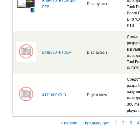
EMB070TFTDEMO-
вывода
Displaytech
PTS
Tool/ 
Board F
DT070A
PTS
Средст
разраб
визуал
EMB070TFTDEV
Displaytech
вывода
Tool Fo
INT070
Средст
разраб
визуал
4171600XX-3
Digital View
вывода
300 me
player 
« первая
‹ предыдущая
1
2
3
4
Страницы