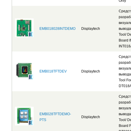
Only
Средст
разраб
визуал
EMB018028INTDEMO
Displaytech
вывода
Tool/ 
Board 
INT018
Средст
разраб
визуал
EMB018TFTDEV
Displaytech
вывода
Tool Fo
DT018
Средст
разраб
визуал
EMB028TFTDEMO-
вывода
Displaytech
PTS
Tool/ 
Board F