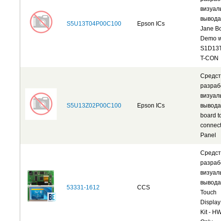
визуал
вывода
S5U13T04P00C100
Epson ICs
Jane B
Demo w
S1D13
T-CON
Средст
разраб
визуал
S5U13Z02P00C100
Epson ICs
вывода
board t
connec
Panel
Средст
разраб
визуал
вывода
53331-1612
CCS
Touch
Display
Kit - H