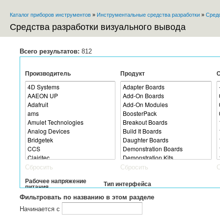
Пе
Каталог приборов инструментов
»
Инструментальные средства разработки
»
Средс
ос
Вы здесь
со
Средства разработки визуального вывода
Всего результатов:
812
Производитель
Продукт
С
Сбросить
Сбросить
Рабочее напряжение
Тип интерфейса
питания
Фильтровать по названию в этом разделе
Начинается с