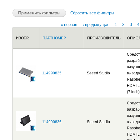
Сбросить все фильтры
« первая
‹ предыдущая
1
2
3
4
Страницы
Сбросить
Сбросить
ИЗОБР.
ПАРТНОМЕР
ПРОИЗВОДИТЕЛЬ
ОПИС
Средст
разраб
визуал
114990835
Seeed Studio
вывода
Raspber
HDMI 
(7 inch)
Средст
разраб
визуал
114990836
Seeed Studio
вывода
Raspber
HDMI 