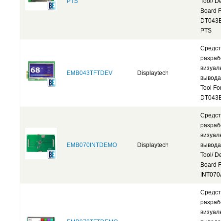
PTS
Tool/ 
Board F
DT043B
PTS
Средст
разраб
визуал
EMB043TFTDEV
Displaytech
вывода
Tool Fo
DT043
Средст
разраб
визуал
EMB070INTDEMO
Displaytech
вывода
Tool/ 
Board F
INT070
Средст
разраб
визуал