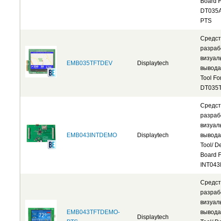
Board F
DT035A
PTS
Средст
разраб
визуал
EMB035TFTDEV
Displaytech
вывода
Tool Fo
DT035
Средст
разраб
визуал
EMB043INTDEMO
Displaytech
вывода
Tool/ 
Board F
INT043
Средст
разраб
визуал
EMB043TFTDEMO-
вывода
Displaytech