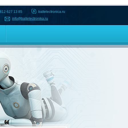
 812 627 13 85
baltelectronica.ru
info@baltelectronika.ru