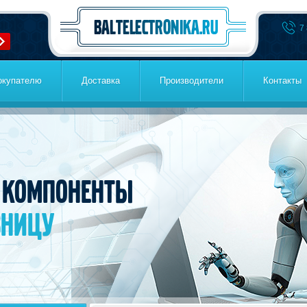
7
окупателю
Доставка
Производители
Контакты
 компоненты
зницу