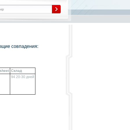
ющие совпадения:
sheet
Склад
94 20-30 дней