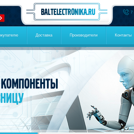
7
окупателю
Доставка
Производители
Контакты
 компоненты
зницу