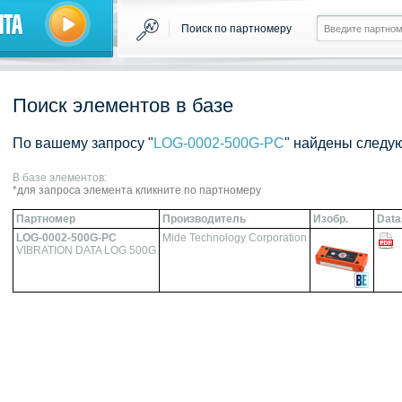
нта
Поиск по партномеру
Поиск элементов в базе
По вашему запросу "
LOG-0002-500G-PC
" найдены следу
В базе элементов:
*для запроса элемента кликните по партномеру
Партномер
Производитель
Изобр.
Data
LOG-0002-500G-PC
Mide Technology Corporation
VIBRATION DATA LOG 500G