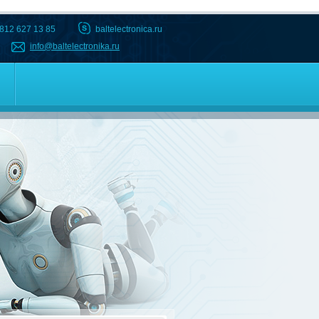
 812 627 13 85
baltelectronica.ru
info@baltelectronika.ru