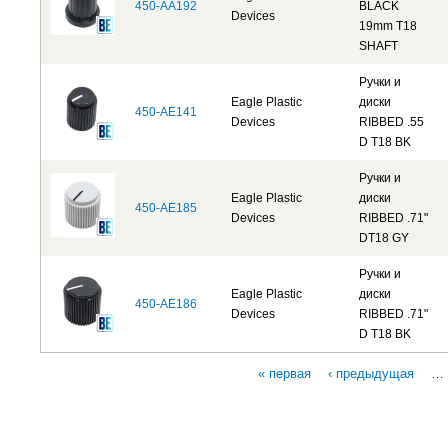
450-AA192
BLACK
Devices
19mm T18
SHAFT
Ручки и
Eagle Plastic
диски
450-AE141
Devices
RIBBED .55
D T18 BK
Ручки и
Eagle Plastic
диски
450-AE185
Devices
RIBBED .71"
DT18 GY
Ручки и
Eagle Plastic
диски
450-AE186
Devices
RIBBED .71"
D T18 BK
« первая
‹ предыдущая
…
Страницы