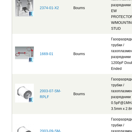
разрядники 
2374-01-X2
Bourns
EW
PROTECTO
W/MOUNTI
STUD
Газоразряд
трубки /
газоплазме
1669-01
Bourns
разрядники
1200pF Dou
Ended
Газоразряд
трубки /
2003-07-SM-
газоплазме
Bourns
RPLF
разрядники
0.5pF@1MH
3.5mm x 2.
Газоразряд
трубки /
2003-09-SM-
газоплазме