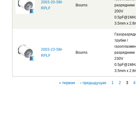
2003-20-SM-
Bourns
разрядники
RPLF
200V
0.5pF@1MH
3.5mm x 2.
Газоразряд
трубки /
газоплазме
2003-23-SM-
Bourns
разрядники
RPLF
230V
0.5pF@1MH
3.5mm x 2.
« первая
‹ предыдущая
1
2
3
4
Страницы