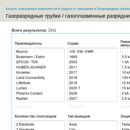
Пе
Каталог электронных компонентов
»
Защита от замыкания
»
Газоразрядные трубки
ос
Вы здесь
со
Газоразрядные трубки / газоплазменные разрядни
Всего результатов:
2541
Пико
Производитель
Серия
импу
Сбросить
Сбросить
Сбро
Количество электродов
Тип выводов
Защит