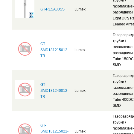
трубки /
газоплазме
GT-RLSA80SS
Lumex
разрядники
Light Duty R
Leaded Arres
Газоразряд
трубки /
GT-
газоплазме
SMD181215012-
Lumex
разрядники
TR
Tube 150DC
SMD
Газоразряд
трубки /
GT-
газоплазме
SMD181240012-
Lumex
разрядники
TR
Tube 400DC
SMD
Газоразряд
трубки /
GT-
газоплазме
SMD181215022-
Lumex