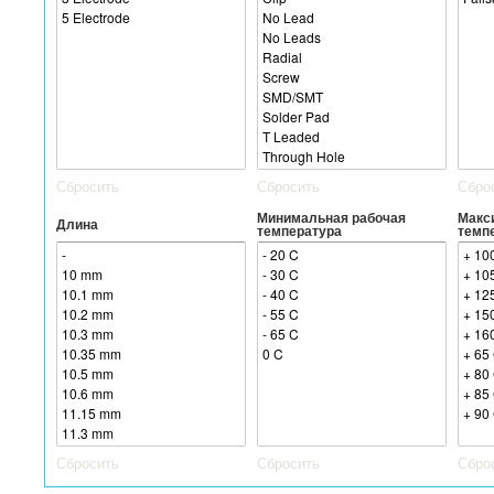
Сбросить
Сбросить
Сбро
Минимальная рабочая
Макс
Длина
температура
темп
Сбросить
Сбросить
Сбро