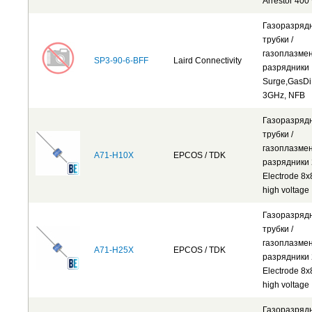
Arrestor 400 
Газоразряд
трубки /
газоплазме
SP3-90-6-BFF
Laird Connectivity
разрядники
Surge,GasDi
3GHz, NFB
Газоразряд
трубки /
газоплазме
A71-H10X
EPCOS / TDK
разрядники 
Electrode 8
high voltage
Газоразряд
трубки /
газоплазме
A71-H25X
EPCOS / TDK
разрядники 
Electrode 8
high voltage
Газоразряд